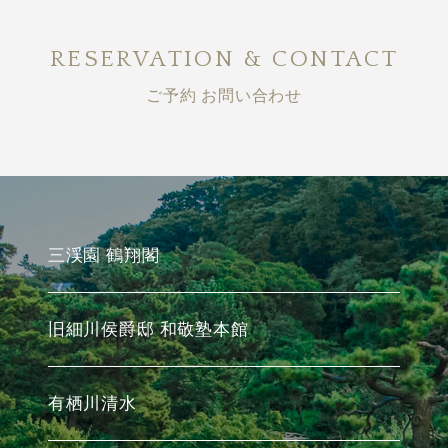
RESERVATION & CONTACT
ご予約 お問い合わせ
三渓園 鶴翔閣
旧細川侯爵邸 和敬塾本館
有栖川清水