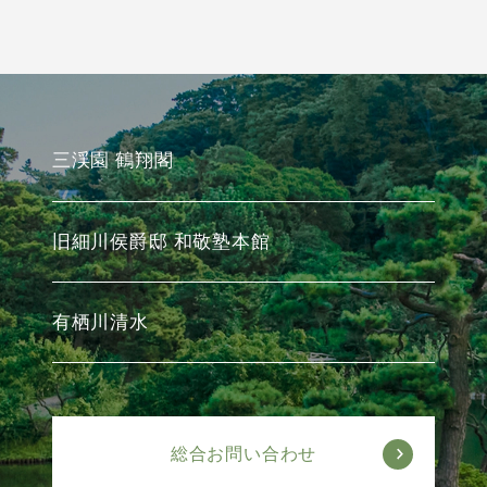
三渓園 鶴翔閣
旧細川侯爵邸 和敬塾本館
有栖川清水
総合お問い合わせ