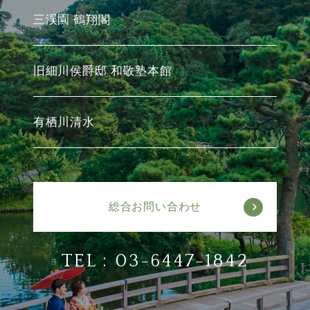
三渓園 鶴翔閣
旧細川侯爵邸 和敬塾本館
有栖川清水
総合お問い合わせ
TEL :
03-6447-1842