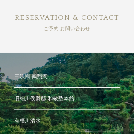
RESERVATION & CONTACT
ご予約 お問い合わせ
三渓園 鶴翔閣
旧細川侯爵邸 和敬塾本館
有栖川清水