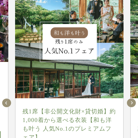
組
残1席【非公開文化財×貸切婚】約
1,000着から選べる衣装【和も洋
も叶う 人気No.1のプレミアムフ
ェア】