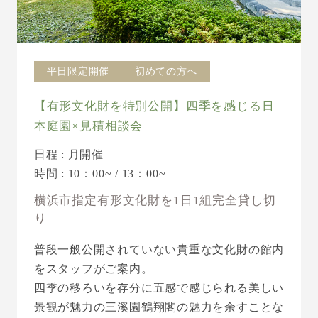
平日限定開催
初めての方へ
【有形文化財を特別公開】四季を感じる日
本庭園×見積相談会
日程 : 月開催
時間 : 10：00~ / 13：00~
横浜市指定有形文化財を1日1組完全貸し切
り
普段一般公開されていない貴重な文化財の館内
をスタッフがご案内。
四季の移ろいを存分に五感で感じられる美しい
景観が魅力の三溪園鶴翔閣の魅力を余すことな