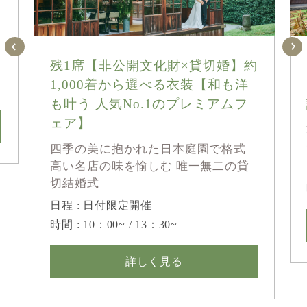
残1席【非公開文化財×貸切婚】約
1,000着から選べる衣装【和も洋
も叶う 人気No.1のプレミアムフ
ェア】
四季の美に抱かれた日本庭園で格式
高い名店の味を愉しむ 唯一無二の貸
切結婚式
日程 : 日付限定開催
時間 : 10：00~ / 13：30~
詳しく見る