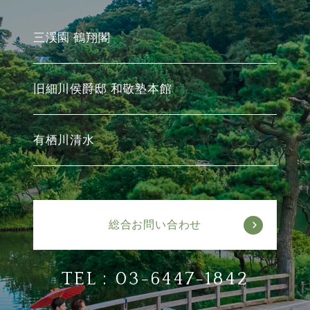
三渓園 鶴翔閣
旧細川侯爵邸 和敬塾本館
有栖川清水
総合お問い合わせ
TEL :
03-6447-1842