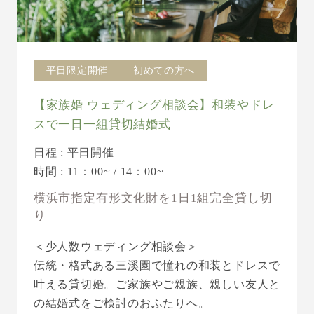
平日限定開催
初めての方へ
【家族婚 ウェディング相談会】和装やドレ
スで一日一組貸切結婚式
日程 : 平日開催
時間 : 11：00~ / 14：00~
横浜市指定有形文化財を1日1組完全貸し切
り
＜少人数ウェディング相談会＞
伝統・格式ある三溪園で憧れの和装とドレスで
叶える貸切婚。ご家族やご親族、親しい友人と
の結婚式をご検討のおふたりへ。