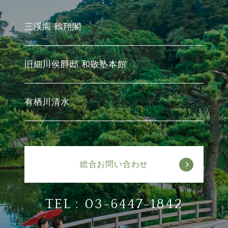
三渓園 鶴翔閣
旧細川侯爵邸 和敬塾本館
有栖川清水
総合お問い合わせ
TEL :
03-6447-1842