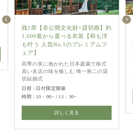
残1席【非公開文化財×貸切婚】約
1,000着から選べる衣装【和も洋
も叶う 人気No.1のプレミアムフ
ェア】
四季の美に抱かれた日本庭園で格式
高い名店の味を愉しむ 唯一無二の貸
切結婚式
日程 : 日付限定開催
時間 : 10：00~ / 13：30~
詳しく見る