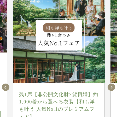
組
残1席【非公開文化財×貸切婚】約
1,000着から選べる衣装【和も洋
も叶う 人気No.1のプレミアムフ
ェア】