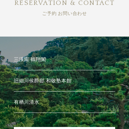
RESERVATION & CONTACT
ご予約 お問い合わせ
三渓園 鶴翔閣
旧細川侯爵邸 和敬塾本館
有栖川清水