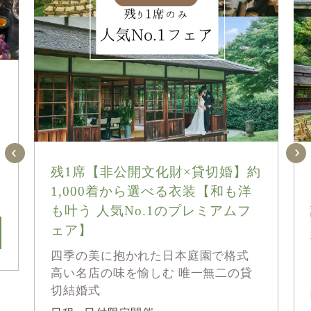
組
残1席【非公開文化財×貸切婚】約
1,000着から選べる衣装【和も洋
も叶う 人気No.1のプレミアムフ
ェア】
四季の美に抱かれた日本庭園で格式
高い名店の味を愉しむ 唯一無二の貸
切結婚式