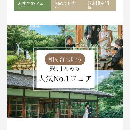
おすすめフェ
初めての方
週末限定開
ア
へ
催