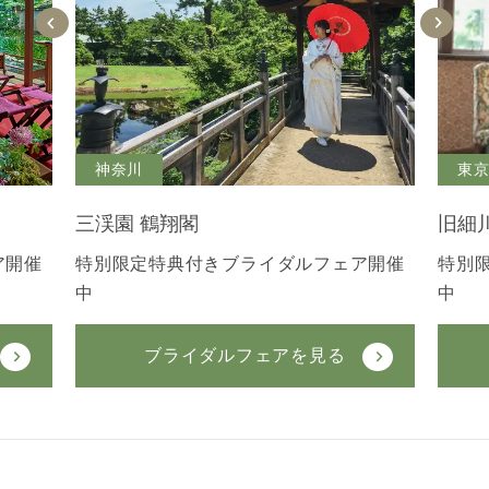
神奈川
東
三渓園 鶴翔閣
旧細
ア開催
特別限定特典付きブライダルフェア開催
特別
中
中
ブライダルフェアを見る