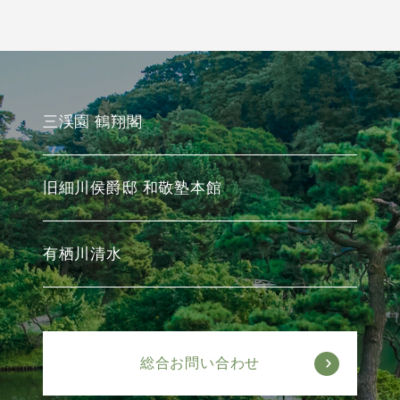
三渓園 鶴翔閣
旧細川侯爵邸 和敬塾本館
有栖川清水
総合お問い合わせ