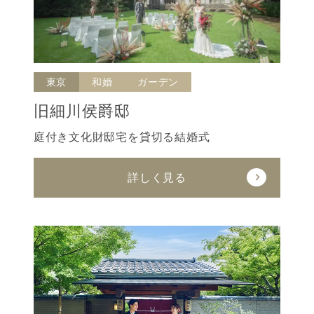
東京
和婚
ガーデン
旧細川侯爵邸
庭付き文化財邸宅を貸切る結婚式
詳しく見る