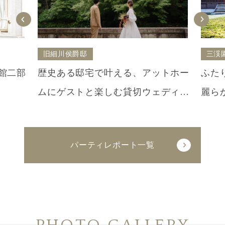
旧細川侯爵邸
三渓
館二部
歴史ある邸宅で叶える、アットホー
ふた
ムにゲストと楽しむ貸切ウェディン
麗ら
グ
パーティレポート一覧