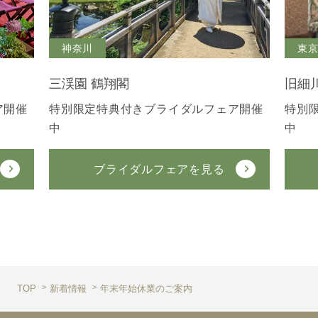
神奈川
東
三渓園 鶴翔閣
旧細
ア開催
特別限定特典付きブライダルフェア開催
特別
中
中
ブライダルフェアを見る
TOP
新着情報
年末年始休業のご案内