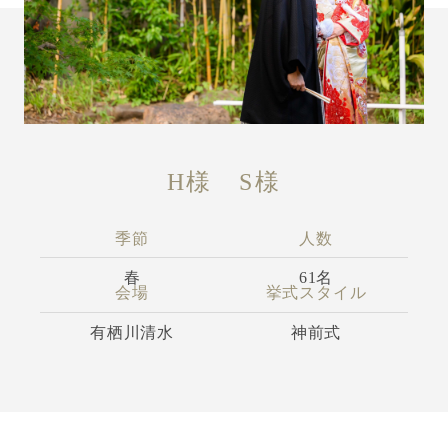
H様 S様
季節
人数
春
61名
会場
挙式スタイル
有栖川清水
神前式