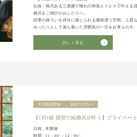
伝統・格式ある三溪園で憧れの和装とドレスで叶える
婚式をご検討のおふたりへ。
四季の移ろいを存分に感じられる風情漂う空間、上質
ゆったりとして落ち着いた雰囲気の一日をお考えの方
詳しく見る
平日限定開催
初めての方へ
【1日1組 貸切で結婚式が叶う】プライベー
日程 : 木開催
時間 : 11：00~ / 14：00~