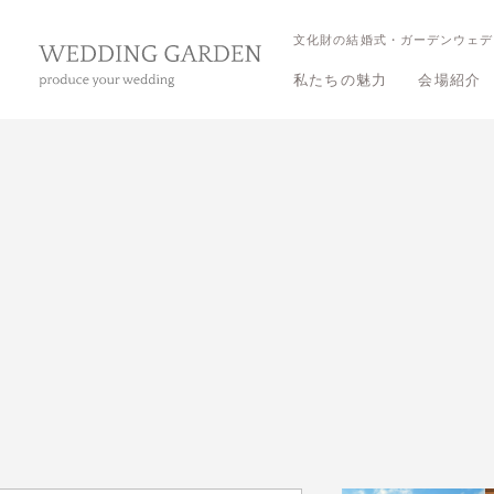
文化財の結婚式・ガーデンウェデ
私たちの魅力
会場紹介
三渓園 
三渓園 