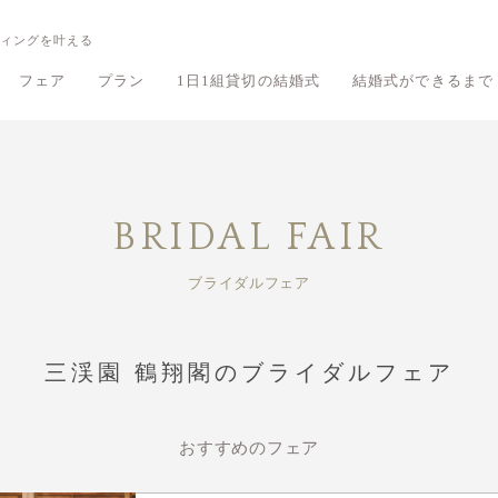
ィングを叶える
フェア
プラン
1日1組貸切の結婚式
結婚式ができるまで
鶴翔閣のフェア
鶴翔閣のプラン
旧細川侯爵邸 和敬塾本館のフェア
旧細川侯爵邸 和敬塾本館のプラン
有栖川清水の
有栖川清水の
BRIDAL FAIR
ブライダルフェア
三渓園 鶴翔閣のブライダルフェア
おすすめのフェア