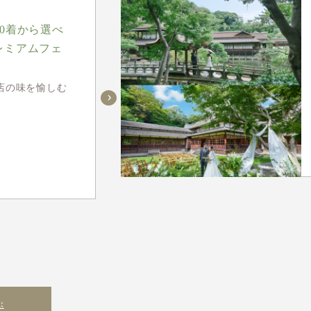
00着から選べ
レミアムフェ
店の味を愉しむ
ぶ