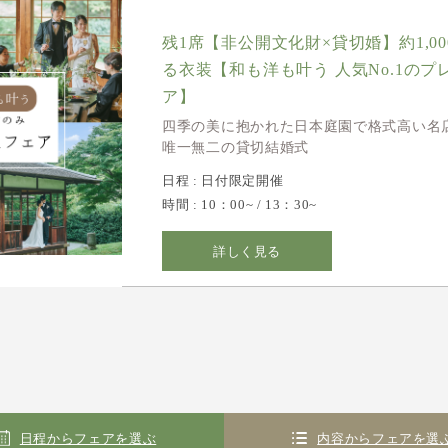
残1席【非公開文化財×貸切婚】約1,0
る衣装【和も洋も叶う 人気No.1のプ
ア】
四季の美に抱かれた日本庭園で格式高い名
唯一無二の貸切結婚式
日程 : 日付限定開催
時間 : 10：00~ / 13：30~
詳しく見る
日程からフェアを選ぶ
内容からフェアを選