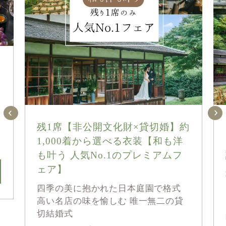
組
残1席【非公開文化財×貸切婚】約
1,000着から選べる衣装【和も洋
も叶う 人気No.1のプレミアムフ
ェア】
四季の美に抱かれた日本庭園で格式
高い名店の味を愉しむ 唯一無二の貸
切結婚式