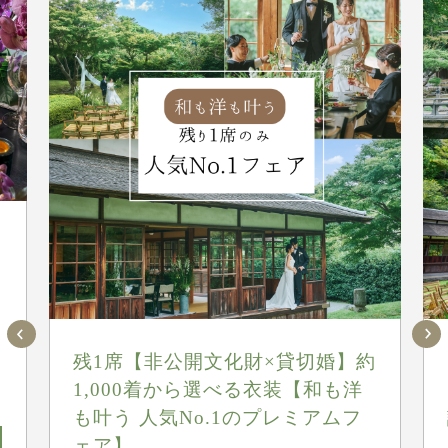
組
残1席【非公開文化財×貸切婚】約
1,000着から選べる衣装【和も洋
も叶う 人気No.1のプレミアムフ
ェア】