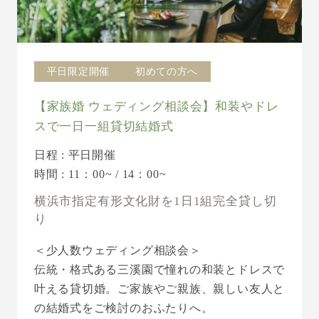
平日限定開催
初めての方へ
【家族婚 ウェディング相談会】和装やドレ
スで一日一組貸切結婚式
日程 : 平日開催
時間 : 11：00~ / 14：00~
横浜市指定有形文化財を1日1組完全貸し切
り
＜少人数ウェディング相談会＞
伝統・格式ある三溪園で憧れの和装とドレスで
叶える貸切婚。ご家族やご親族、親しい友人と
の結婚式をご検討のおふたりへ。