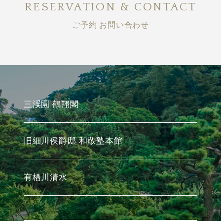
RESERVATION & CONTACT
ご予約 お問い合わせ
三渓園 鶴翔閣
旧細川侯爵邸 和敬塾本館
有栖川清水