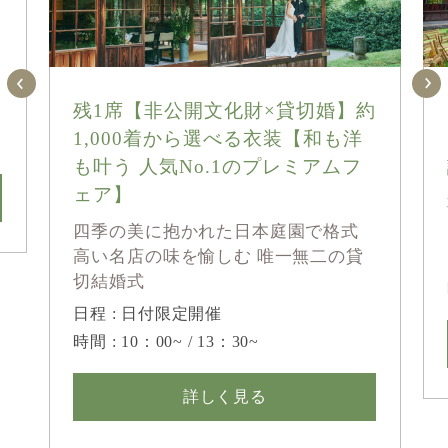
残1席【非公開文化財×貸切婚】約
1,000着から選べる衣装【和も洋
も叶う 人気No.1のプレミアムフ
ェア】
四季の美に抱かれた日本庭園で格式
高い名店の味を愉しむ 唯一無二の貸
切結婚式
日程 : 日付限定開催
時間 : 10：00~ / 13：30~
詳しく見る