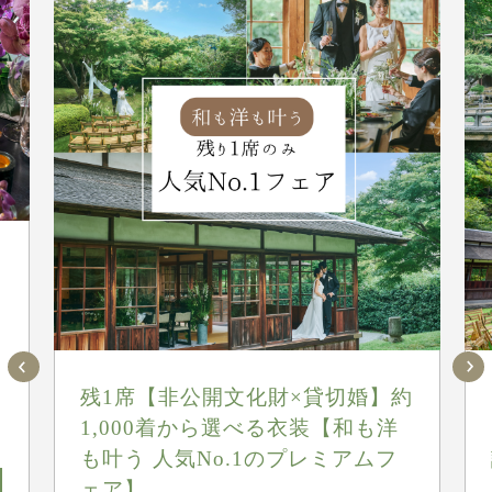
組
残1席【非公開文化財×貸切婚】約
1,000着から選べる衣装【和も洋
も叶う 人気No.1のプレミアムフ
ェア】