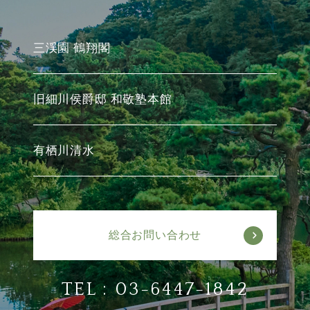
三渓園 鶴翔閣
旧細川侯爵邸 和敬塾本館
有栖川清水
総合お問い合わせ
TEL :
03-6447-1842