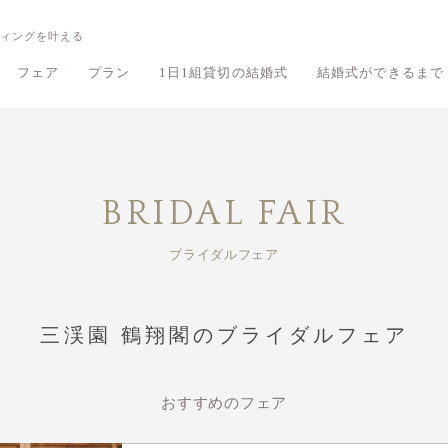
ィングを叶える
フェア
プラン
1日1組貸切の結婚式
結婚式ができるまで
鶴翔閣のフェア
鶴翔閣のプラン
旧細川侯爵邸 和敬塾本館のフェア
旧細川侯爵邸 和敬塾本館のプラン
有栖川清水の
有栖川清水の
BRIDAL FAIR
ブライダルフェア
三渓園 鶴翔閣のブライダルフェア
おすすめのフェア