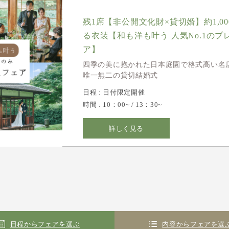
残1席【非公開文化財×貸切婚】約1,0
る衣装【和も洋も叶う 人気No.1のプ
ア】
四季の美に抱かれた日本庭園で格式高い名
唯一無二の貸切結婚式
日程 : 日付限定開催
時間 : 10：00~ / 13：30~
詳しく見る
日程からフェアを選ぶ
内容からフェアを選