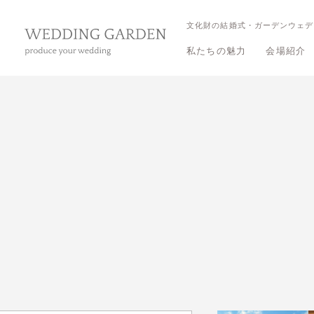
文化財の結婚式・ガーデンウェデ
私たちの魅力
会場紹介
三渓園 
三渓園 