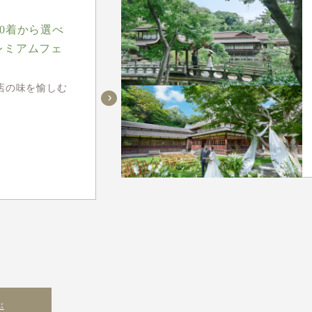
00着から選べ
レミアムフェ
店の味を愉しむ
ぶ