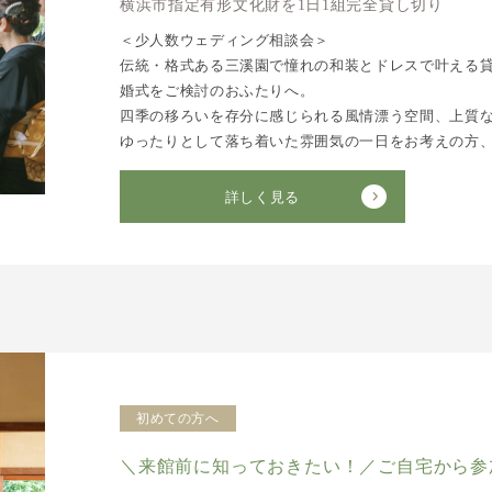
横浜市指定有形文化財を1日1組完全貸し切り
＜少人数ウェディング相談会＞
伝統・格式ある三溪園で憧れの和装とドレスで叶える
婚式をご検討のおふたりへ。
四季の移ろいを存分に感じられる風情漂う空間、上質
ゆったりとして落ち着いた雰囲気の一日をお考えの方
詳しく見る
初めての方へ
＼来館前に知っておきたい！／ご自宅から参