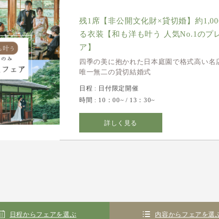
残1席【非公開文化財×貸切婚】約1,0
る衣装【和も洋も叶う 人気No.1のプ
ア】
四季の美に抱かれた日本庭園で格式高い名
唯一無二の貸切結婚式
日程 : 日付限定開催
時間 : 10：00~ / 13：30~
詳しく見る
日程からフェアを選ぶ
内容からフェアを選