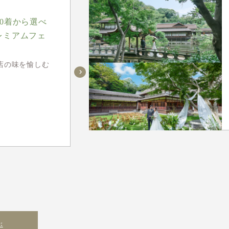
00着から選べ
レミアムフェ
店の味を愉しむ
ぶ