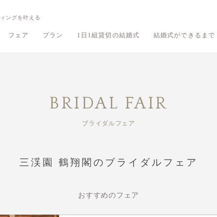
ィングを叶える
フェア
プラン
1日1組貸切の結婚式
結婚式ができるまで
鶴翔閣のフェア
鶴翔閣のプラン
旧細川侯爵邸 和敬塾本館のフェア
旧細川侯爵邸 和敬塾本館のプラン
有栖川清水の
有栖川清水の
BRIDAL FAIR
ブライダルフェア
三渓園 鶴翔閣のブライダルフェア
おすすめのフェア