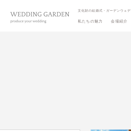
文化財の結婚式・ガーデンウェデ
私たちの魅力
会場紹介
三渓園 
三渓園 