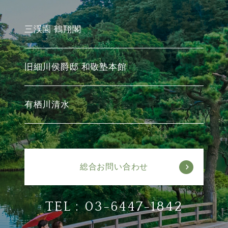
三渓園 鶴翔閣
旧細川侯爵邸 和敬塾本館
有栖川清水
総合お問い合わせ
TEL :
03-6447-1842