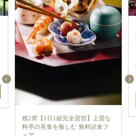
残2席【1日1組完全貸切】上質な
料亭の美食を愉しむ 無料試食フ
ェア