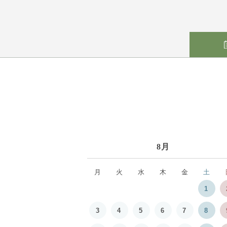
8月
月
火
水
木
金
土
1
3
4
5
6
7
8