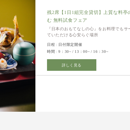
残2席【1日1組完全貸切】上質な料亭
む 無料試食フェア
『日本のおもてなしの心』をお料理でもサ
ていただける心安らぐ場所
日程 : 日付限定開催
時間 : 9：30~ / 13：00~ / 16：30~
詳しく見る