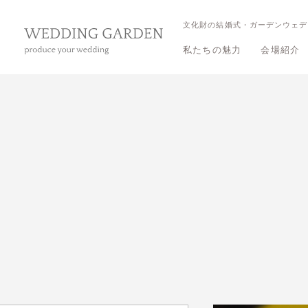
文化財の結婚式・ガーデンウェデ
私たちの魅力
会場紹介
三渓園 
三渓園 