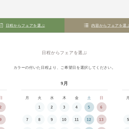
日程からフェアを選ぶ
内容からフェアを選
日程からフェアを選ぶ
カラーの付いた日程より、
ご希望日を選択してください。
9月
日
月
火
水
木
金
土
日
2
1
2
3
4
5
6
9
7
8
9
10
11
12
13