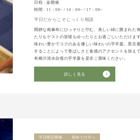
日程 : 金開催
時間 : 11：00~ / 14：00~ / 17：00~
平日だからこそじっくり相談
閑静な南麻布にひっそりと佇む、美しい緑に囲まれた
たりもゲストの皆様もゆったりとお過ごしいただけま
味わい豊かでコクのある優しい味わいの芋羊羹。黒豆
することによって香ばしさと食感のアクセントを加え
有栖川清水自慢の芋羊羹を是非ご賞味ください。
詳しく見る
平日限定開催
初めての方へ