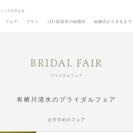
ィングを叶える
フェア
プラン
1日1組貸切の結婚式
結婚式ができるまで
鶴翔閣のフェア
鶴翔閣のプラン
旧細川侯爵邸 和敬塾本館のフェア
旧細川侯爵邸 和敬塾本館のプラン
有栖川清水の
有栖川清水の
BRIDAL FAIR
ブライダルフェア
有栖川清水のブライダルフェア
おすすめのフェア