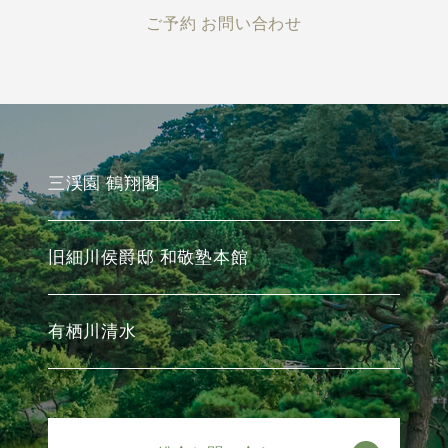
ご予約 お問い合わせ
三渓園 鶴翔閣
旧細川侯爵邸 和敬塾本館
有栖川清水