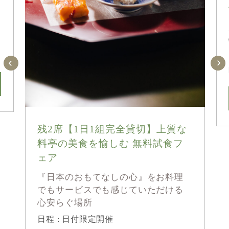
残2席【1日1組完全貸切】上質な
料亭の美食を愉しむ 無料試食フ
ェア
『日本のおもてなしの心』をお料理
でもサービスでも感じていただける
心安らぐ場所
日程 : 日付限定開催