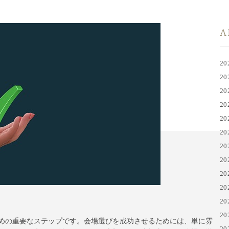
A
20
20
20
20
20
20
20
20
20
20
20
20
めの重要なステップです。会場選びを成功させるためには、単に雰
20