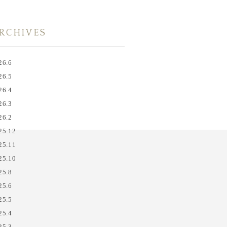
RCHIVES
26.6
26.5
26.4
26.3
26.2
25.12
25.11
25.10
25.8
25.6
25.5
25.4
25.3