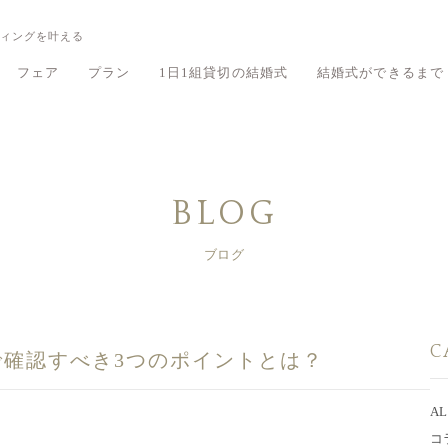
ィングを叶える
フェア
プラン
1日1組貸切の結婚式
結婚式ができるまで
鶴翔閣のフェア
鶴翔閣のプラン
旧細川侯爵邸 和敬塾本館のフェア
旧細川侯爵邸 和敬塾本館のプラン
有栖川清水の
有栖川清水の
BLOG
ブログ
C
確認すべき3つのポイントとは？
AL
コ