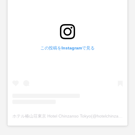
この投稿をInstagramで見る
ホテル椿山荘東京 Hotel Chinzanso Tokyo(@hotelchinzansotokyo_official)がシェアした投稿