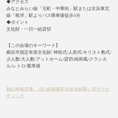
◆アクセス
みなとみらい線「元町・中華街」駅または京浜東北
線「根岸」駅よりバス降車後徒歩5分
◆ポイント
文化財・一日一組貸切
【この会場のキーワード】
横浜市指定有形文化財/ 神前式/人前式/キリスト教式/
少人数/大人数/アットホーム/貸切/純和風/クラシカ
ル/レトロ/重厚感
和の本格式場。1日1組様限定の文化財貸し切りウエ
ディング