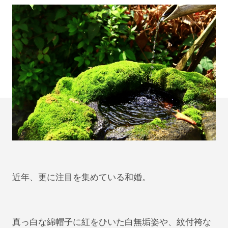
近年、更に注目を集めている和婚。
真っ白な綿帽子に紅をひいた白無垢姿や、紋付袴な