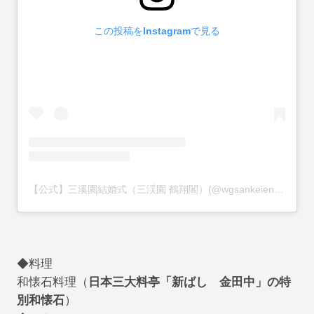
この投稿をInstagramで見る
【公式】三溪園結婚式（三渓園 鶴翔閣）(@wgsankeien)がシェアした投稿
◆料理
和懐石料理（
日本三大料亭「新ばし 金田中」の特
別和懐石
）