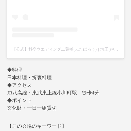
【公式】料亭ウエディング二葉楼(ふたばろう) | 埼玉(@futabaro.wedding)がシェアした投稿
◆料理
日本料理・折衷料理
◆アクセス
JR八高線・東武東上線小川町駅 徒歩4分
◆ポイント
文化財・一日一組貸切
【この会場のキーワード】