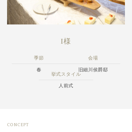
I様
季節
会場
春
旧細川侯爵邸
挙式スタイル
人前式
CONCEPT