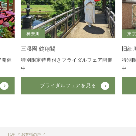
神奈川
東
三渓園 鶴翔閣
旧細
ア開催
特別限定特典付きブライダルフェア開催
特別
中
中
ブライダルフェアを見る
TOP
お客様の声