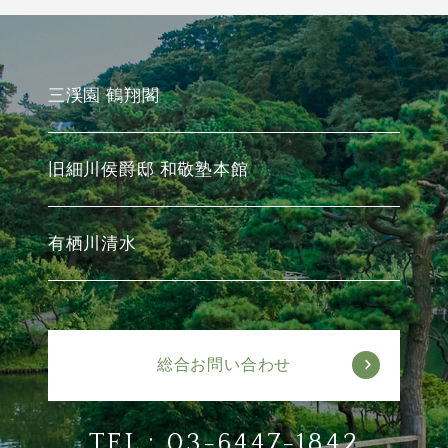
三渓園 鶴翔閣
旧細川侯爵邸 和敬塾本館
有栖川清水
総合お問い合わせ
TEL :
03-6447-1842