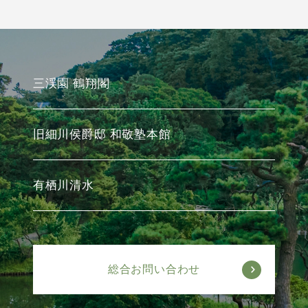
三渓園 鶴翔閣
旧細川侯爵邸 和敬塾本館
有栖川清水
総合お問い合わせ