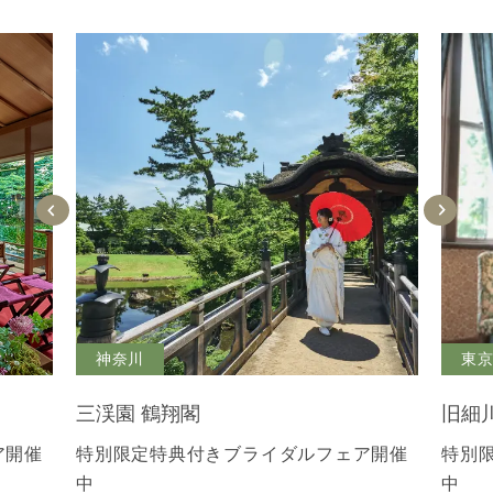
神奈川
東
三渓園 鶴翔閣
旧細
ア開催
特別限定特典付きブライダルフェア開催
特別
中
中